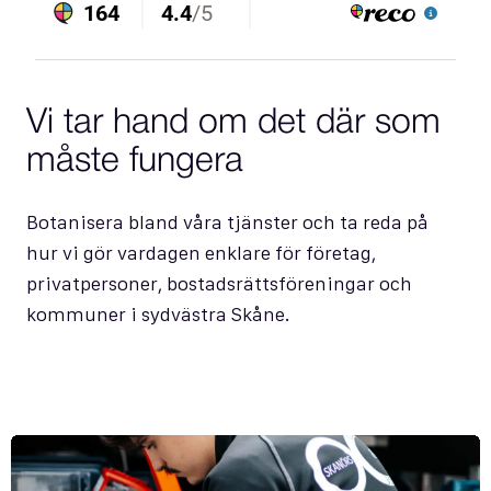
Vi tar hand om det där som
måste fungera
B
o
t
a
n
i
s
e
r
a
b
l
a
n
d
v
å
r
a
t
j
ä
n
s
t
e
r
o
c
h
t
a
r
e
d
a
p
å
h
u
r
v
i
g
ö
r
v
a
r
d
a
g
e
n
e
n
k
l
a
r
e
f
ö
r
f
ö
r
e
t
a
g
,
p
r
i
v
a
t
p
e
r
s
o
n
e
r
,
b
o
s
t
a
d
s
r
ä
t
t
s
f
ö
r
e
n
i
n
g
a
r
o
c
h
k
o
m
m
u
n
e
r
i
s
y
d
v
ä
s
t
r
a
S
k
å
n
e
.