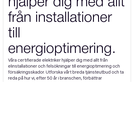
hjälper dig med allt
från installationer
till
energioptimering.
Våra certifierade elektriker hjälper dig med allt från
elinstallationer och felsökningar till energioptimering och
försäkringsskador. Utforska vårt breda tjänsteutbud och ta
reda på hur vi, efter 50 år i branschen, förbättrar
effektiviteten och komforten för industrier, företag och
privatpersoner.
Ta reda på mer